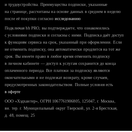
тратите много времени на поиск и вручную поднимаете
и трудоустройства. Преимущества подписки, указанные
резюме
на странице, рассчитаны на основе данных в среднем в неделю
после её покупки согласно
хотите сравнить себя с конкурентами и оценить шансы
исследованию
Подключая hh PRO, вы подтверждаете, что ознакомились
с условиями подписки и согласны с ними. Подписка даёт доступ
к функциям сервиса на срок, указанный при оформлении. Если
не отменить подписку, она автоматически продлится на тот же
срок. Вы имеете право в любое время отменить подписку
в личном кабинете — доступ к услугам сохранится до конца
оплаченного периода. Все платежи за подписку являются
окончательными и не подлежат возврату, кроме случаев,
предусмотренных законодательством. Полные условия есть
в оферте
ООО «Хэдхантер», ОГРН 1067761906805, 125047, г. Москва,
вн. тер. г. Муниципальный округ Тверской, ул. 2-я Брестская,
д. 48, помещ. 25