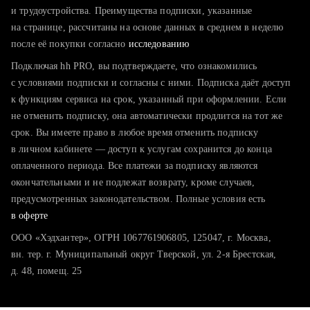
тратите много времени на поиск и вручную поднимаете
и трудоустройства. Преимущества подписки, указанные
резюме
на странице, рассчитаны на основе данных в среднем в неделю
после её покупки согласно
хотите сравнить себя с конкурентами и оценить шансы
исследованию
Подключая hh PRO, вы подтверждаете, что ознакомились
с условиями подписки и согласны с ними. Подписка даёт доступ
к функциям сервиса на срок, указанный при оформлении. Если
не отменить подписку, она автоматически продлится на тот же
срок. Вы имеете право в любое время отменить подписку
в личном кабинете — доступ к услугам сохранится до конца
оплаченного периода. Все платежи за подписку являются
окончательными и не подлежат возврату, кроме случаев,
предусмотренных законодательством. Полные условия есть
в оферте
ООО «Хэдхантер», ОГРН 1067761906805, 125047, г. Москва,
вн. тер. г. Муниципальный округ Тверской, ул. 2-я Брестская,
д. 48, помещ. 25