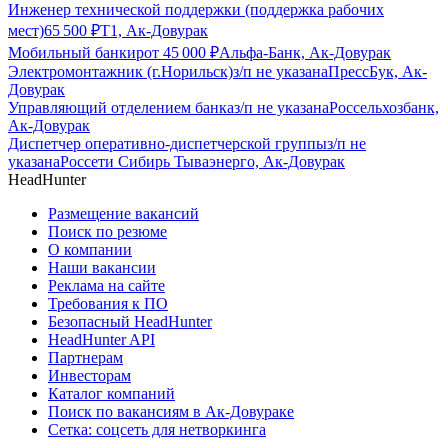
Инженер технической поддержки (поддержка рабочих
мест)
65 500
₽
Т1, Ак-Довурак
Мобильный банкир
от
45 000
₽
Альфа-Банк, Ак-Довурак
Электромонтажник (г.Норильск)
з/п не указана
ПрессБук, Ак-
Довурак
Управляющий отделением банка
з/п не указана
Россельхозбанк,
Ак-Довурак
Диспетчер оперативно-диспетчерской группы
з/п не
указана
Россети Сибирь Тываэнерго, Ак-Довурак
HeadHunter
Размещение вакансий
Поиск по резюме
О компании
Наши вакансии
Реклама на сайте
Требования к ПО
Безопасный HeadHunter
HeadHunter API
Партнерам
Инвесторам
Каталог компаний
Поиск по вакансиям в Ак-Довураке
Сетка: соцсеть для нетворкинга