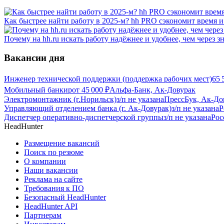
Как быстрее найти работу в 2025-м? hh PRO сэкономит время 
Почему на hh.ru искать работу надёжнее и удобнее, чем через 
Вакансии дня
Инженер технической поддержки (поддержка рабочих мест)
65 
Мобильный банкир
от
45 000
₽
Альфа-Банк, Ак-Довурак
Электромонтажник (г.Норильск)
з/п не указана
ПрессБук, Ак-До
Управляющий отделением банка (г. Ак-Довурак)
з/п не указана
Р
Диспетчер оперативно-диспетчерской группы
з/п не указана
Рос
HeadHunter
Размещение вакансий
Поиск по резюме
О компании
Наши вакансии
Реклама на сайте
Требования к ПО
Безопасный HeadHunter
HeadHunter API
Партнерам