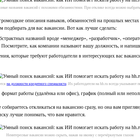
зные названия вакансий с похожими обязанностями. При отклике всегда можно выбрать
громоздкие описания навыков, обязанностей на прошлых местах
 подбирать для вас вакансии. Вот как лучше сделать:
абстрактных названий вроде «менеджер», «разработчик», «опера
 Посмотрите, как компании называют вашу должность, и напиши
ения, которые требуют работодатели в интересующих вас ваканс
ются
на должности кредитного специалиста
. Их работодатели на hh.ru всегда указывают 
формат работы (удалёнка или офис), график (полный или неполн
 собираетесь откликаться на вакансию сразу, но она вам пригляну
иску лучше понимать, что вам нравится.
Неинтересные вакансии можно скрыть, нажав на иконку с перечёркнутым глазом