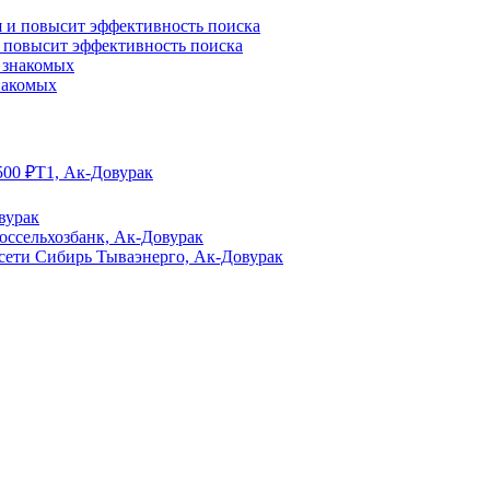
и повысит эффективность поиска
знакомых
500
₽
Т1, Ак-Довурак
вурак
оссельхозбанк, Ак-Довурак
сети Сибирь Тываэнерго, Ак-Довурак