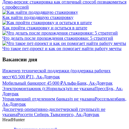
Демо-версия: стажировка как отличный способ познакомиться
с профессией
Как найти подходящую стажировку
Как пройти стажировку и остаться в штате
Что делать после прохождения стажировки: 5 стратегий
Что такое пет-проект и как он помогает найти работу мечты
Вакансии дня
Инженер технической поддержки (поддержка рабочих
мест)
65 500
₽
Т1, Ак-Довурак
Мобильный банкир
от
45 000
₽
Альфа-Банк, Ак-Довурак
Электромонтажник (г.Норильск)
з/п не указана
ПрессБук, Ак-
Довурак
Управляющий отделением банка
з/п не указана
Россельхозбанк,
Ак-Довурак
Диспетчер оперативно-диспетчерской группы
з/п не
указана
Россети Сибирь Тываэнерго, Ак-Довурак
HeadHunter