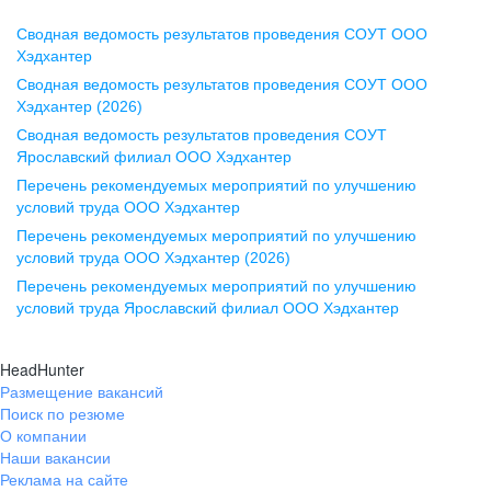
Сводная ведомость результатов проведения СОУТ ООО
Воронеж
Хэдхантер
Сводная ведомость результатов проведения СОУТ ООО
ул. Комиссаржевской, д. 10,
Хэдхантер (2026)
офис 1212
Сводная ведомость результатов проведения СОУТ
+7 473 280-05-05
Ярославский филиал ООО Хэдхантер
pr@vrn.hh.ru
Перечень рекомендуемых мероприятий по улучшению
условий труда ООО Хэдхантер
Казань
Перечень рекомендуемых мероприятий по улучшению
ул. Спартаковская, д. 2А, этаж 3,
условий труда ООО Хэдхантер (2026)
помещение 15
Перечень рекомендуемых мероприятий по улучшению
условий труда Ярославский филиал ООО Хэдхантер
+7 843 212-12-50
pr@kzn.hh.ru
HeadHunter
Размещение вакансий
Екатеринбург
Поиск по резюме
ул. Боевых Дружин, стр. 20,
О компании
5 этаж, офис 505, 521
Наши вакансии
Реклама на сайте
+7 343 226-79-99