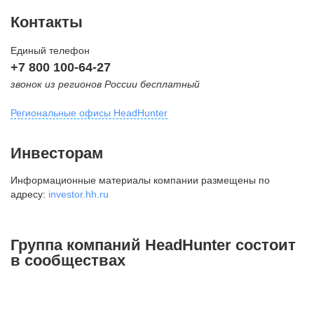
Контакты
Единый телефон
+7 800 100-64-27
звонок из регионов России бесплатный
Региональные офисы HeadHunter
Москва
Инвесторам
внутригородская территория
Информационные материалы компании размещены по
Муниципальный округ Тверской,
адресу:
investor.hh.ru
2-я Брестская ул., д. 48,
помещение 25
+7 495 974-64-27
Группа компаний HeadHunter состоит
+7 495 980-64-27
в сообществах
+7 495 134-92-24
press@hh.ru