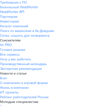
Требования к ПО
pr@ural.hh.ru
Безопасный HeadHunter
HeadHunter API
Краснодар
Партнерам
Инвесторам
ул. Янковского, д. 169, 7 этаж,
Каталог компаний
706 каб.
Поиск по вакансиям в Ак-Довураке
+7 861 205-55-57
Сетка: соцсеть для нетворкинга
pr@krd.hh.ru
Соискателям
hh PRO
Готовое резюме
Владивосток
Все сервисы
пер. Ланинский д. 4, офис 3.4
Хочу у вас работать
Производственный календарь
+7 423 202-33-28
Экспертная рекомендация
pr@dv.hh.ru
Новости и статьи
Блог
Новосибирск
О компаниях в игровой форме
Жизнь в компании
ул. Большевистская, д. 35,
ИТ-проекты
помещение 21
Рейтинг работодателей России
+7 383 207-94-64
Молодым специалистам