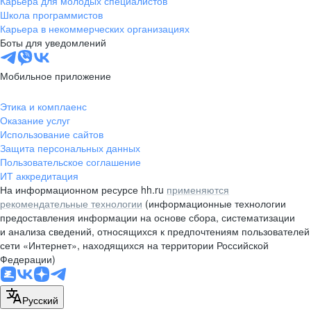
Карьера для молодых специалистов
pr@nsk.hh.ru
Школа программистов
Карьера в некоммерческих организациях
Минск
Боты для уведомлений
пр-т Дзержинского, д. 57,
10 этаж, помещение 45-1
Мобильное приложение
+375 (17)
336-03-02
Этика и комплаенс
pr@rabota.by
Оказание услуг
Использование сайтов
Алматы
Защита персональных данных
Пользовательское соглашение
пр. Абая, д. 151, БЦ Алатау,
ИТ аккредитация
12 этаж, офис 1209
На информационном ресурсе hh.ru
применяются
+7 727 232-13-13
рекомендательные технологии
(информационные технологии
pr@headhunter.com.kz
предоставления информации на основе сбора, систематизации
и анализа сведений, относящихся к предпочтениям пользователей
сети «Интернет», находящихся на территории Российской
Федерации)
Русский