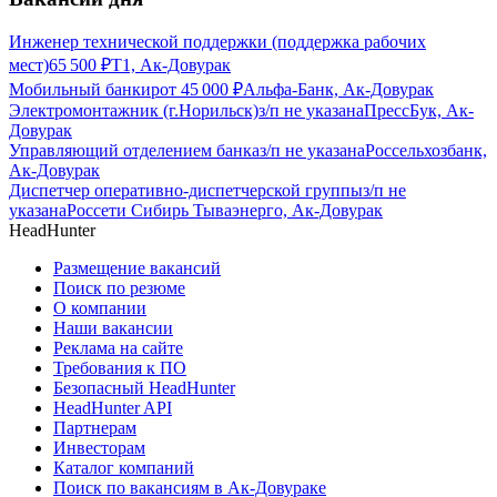
Инженер технической поддержки (поддержка рабочих
мест)
65 500
₽
Т1, Ак-Довурак
Мобильный банкир
от
45 000
₽
Альфа-Банк, Ак-Довурак
Электромонтажник (г.Норильск)
з/п не указана
ПрессБук, Ак-
Довурак
Управляющий отделением банка
з/п не указана
Россельхозбанк,
Ак-Довурак
Диспетчер оперативно-диспетчерской группы
з/п не
указана
Россети Сибирь Тываэнерго, Ак-Довурак
HeadHunter
Размещение вакансий
Поиск по резюме
О компании
Наши вакансии
Реклама на сайте
Требования к ПО
Безопасный HeadHunter
HeadHunter API
Партнерам
Инвесторам
Каталог компаний
Поиск по вакансиям в Ак-Довураке