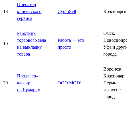
Оператор
18
клиентского
СушиSell
Красноярск
сервиса
Работник
Омск,
торгового зала
Работа — это
Новосибирск
19
на выкладку
просто
Уфа и други
товара
города
Воронеж,
Продавец-
Краснодар,
20
кассир
ООО MODI
Пермь
на Ярмарку
и другие
города