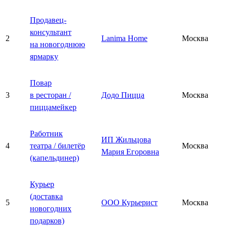
Продавец-
консультант
2
Lanima Home
Москва
на новогоднюю
ярмарку
Повар
3
в ресторан /
Додо Пицца
Москва
пиццамейкер
Работник
ИП Жильцова
4
театра / билетёр
Москва
Мария Егоровна
(капельдинер)
Курьер
(доставка
5
ООО Курьерист
Москва
новогодних
подарков)