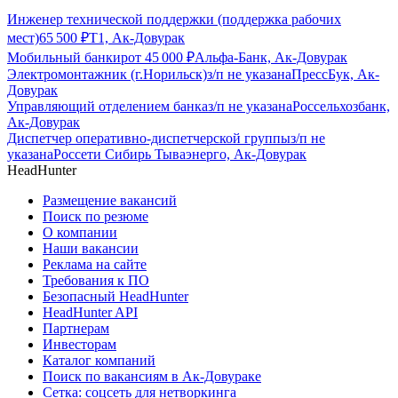
Инженер технической поддержки (поддержка рабочих
мест)
65 500
₽
Т1, Ак-Довурак
Мобильный банкир
от
45 000
₽
Альфа-Банк, Ак-Довурак
Электромонтажник (г.Норильск)
з/п не указана
ПрессБук, Ак-
Довурак
Управляющий отделением банка
з/п не указана
Россельхозбанк,
Ак-Довурак
Диспетчер оперативно-диспетчерской группы
з/п не
указана
Россети Сибирь Тываэнерго, Ак-Довурак
HeadHunter
Размещение вакансий
Поиск по резюме
О компании
Наши вакансии
Реклама на сайте
Требования к ПО
Безопасный HeadHunter
HeadHunter API
Партнерам
Инвесторам
Каталог компаний
Поиск по вакансиям в Ак-Довураке
Сетка: соцсеть для нетворкинга