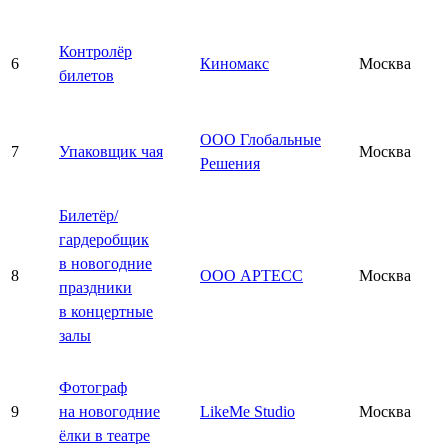
Контролёр
6
Киномакс
Москва
билетов
ООО Глобальные
7
Упаковщик чая
Москва
Решения
Билетёр/
гардеробщик
в новогодние
8
ООО АРТЕСС
Москва
праздники
в концертные
залы
Фотограф
9
на новогодние
LikeMe Studio
Москва
ёлки в театре