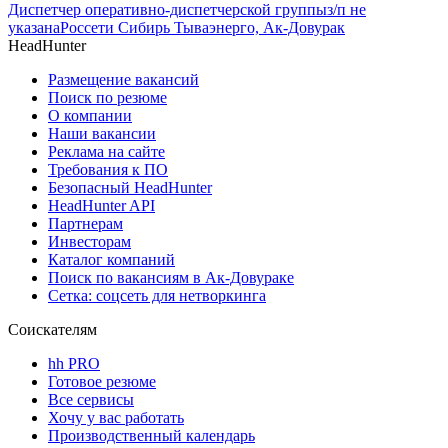
Диспетчер оперативно-диспетчерской группы
з/п не
указана
Россети Сибирь Тываэнерго, Ак-Довурак
HeadHunter
Размещение вакансий
Поиск по резюме
О компании
Наши вакансии
Реклама на сайте
Требования к ПО
Безопасный HeadHunter
HeadHunter API
Партнерам
Инвесторам
Каталог компаний
Поиск по вакансиям в Ак-Довураке
Сетка: соцсеть для нетворкинга
Соискателям
hh PRO
Готовое резюме
Все сервисы
Хочу у вас работать
Производственный календарь