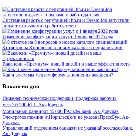
Системная работа с репутацией: hh.ru и Dream Job запустили
виджет с отзывами о работодателях
Изменение конфигурации услуг с 1 января 2022 года
8 ответов на 8 вопросов о новом каталоге специализаций
Вакансии «Премиум»: новый дизайн и выше эффективность
Как и зачем мы меняем форму заполнения вакансии?
Вакансии дня
Инженер технической поддержки (поддержка рабочих
мест)
65 500
₽
Т1, Ак-Довурак
Мобильный банкир
от
45 000
₽
Альфа-Банк, Ак-Довурак
Электромонтажник (г.Норильск)
з/п не указана
ПрессБук, Ак-
Довурак
Управляющий отделением банка
з/п не указана
Россельхозбанк,
Ак-Довурак