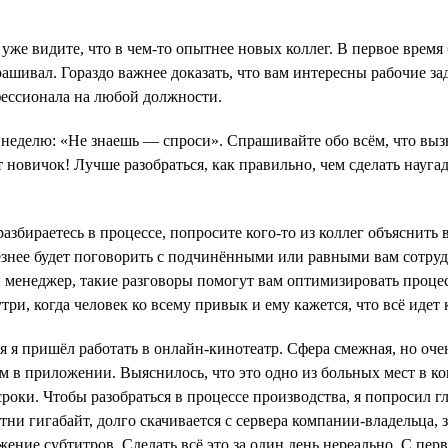
ы уже видите, что в чем-то опытнее новых коллег. В первое вре
ашивал. Гораздо важнее доказать, что вам интересны рабочие зад
ессионала на любой должности.
неделю: «Не знаешь — спроси». Спрашивайте обо всём, что вызы
 новичок! Лучше разобраться, как правильно, чем сделать науга
разбираетесь в процессе, попросите кого-то из коллег объяснить
знее будет поговорить с подчинёнными или равными вам сотрудн
ы менеджер, такие разговоры помогут вам оптимизировать процесс
три, когда человек ко всему привык и ему кажется, что всё идет 
 я пришёл работать в онлайн-кинотеатр. Сфера смежная, но оче
м в приложении. Выяснилось, что это одно из больных мест в к
оки. Чтобы разобраться в процессе производства, я попросил г
тни гигабайт, долго скачивается с сервера компании-владельца, з
ние субтитров. Сделать всё это за один день нереально. С перв