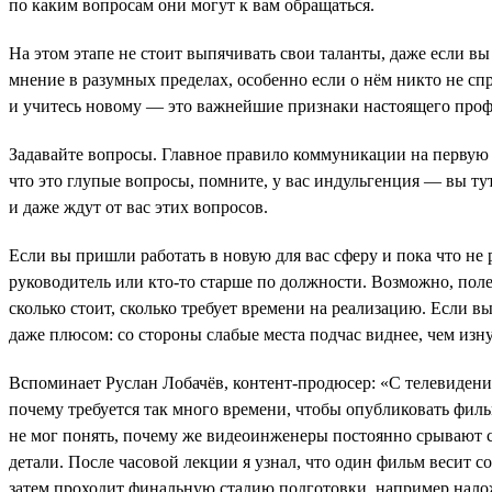
по каким вопросам они могут к вам обращаться.
На этом этапе не стоит выпячивать свои таланты, даже если в
мнение в разумных пределах, особенно если о нём никто не спр
и учитесь новому — это важнейшие признаки настоящего проф
Задавайте вопросы. Главное правило коммуникации на первую 
что это глупые вопросы, помните, у вас индульгенция — вы тут
и даже ждут от вас этих вопросов.
Если вы пришли работать в новую для вас сферу и пока что не 
руководитель или кто-то старше по должности. Возможно, поле
сколько стоит, сколько требует времени на реализацию. Если в
даже плюсом: со стороны слабые места подчас виднее, чем изну
Вспоминает Руслан Лобачёв, контент-продюсер: «С телевидения
почему требуется так много времени, чтобы опубликовать филь
не мог понять, почему же видеоинженеры постоянно срывают ср
детали. После часовой лекции я узнал, что один фильм весит со
затем проходит финальную стадию подготовки, например наложе