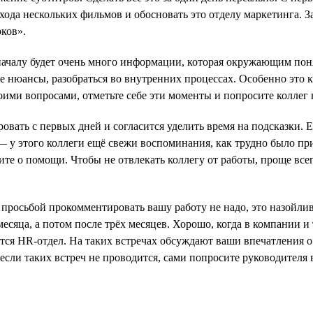
да нескольких фильмов и обосновать это отделу маркетинга. За
ков».
началу будет очень много информации, которая окружающим поня
ие нюансы, разобраться во внутренних процессах. Особенно это
ими вопросами, отметьте себе эти моменты и попросите коллег в
ровать с первых дней и согласится уделить время на подсказки. Е
 у этого коллеги ещё свежи воспоминания, как трудно было при
ите о помощи. Чтобы не отвлекать коллегу от работы, проще все
 просьбой прокомментировать вашу работу не надо, это назойли
есяца, а потом после трёх месяцев. Хорошо, когда в компании и
тся HR-отдел. На таких встречах обсуждают ваши впечатления о
сли таких встреч не проводится, сами попросите руководителя 