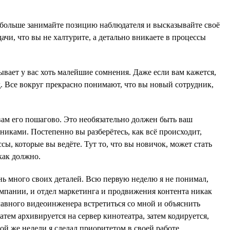
мя больше занимайте позицию наблюдателя и высказывайте своё
ачи, что вы не халтурите, а детально вникаете в процессы
вает у вас хоть малейшие сомнения. Даже если вам кажется,
д. Все вокруг прекрасно понимают, что вы новый сотрудник,
 вам его пошагово. Это необязательно должен быть ваш
иками. Постепенно вы разберётесь, как всё происходит,
ы, которые вы ведёте. Тут то, что вы новичок, может стать
как должно.
нь много своих деталей. Всю первую неделю я не понимал,
омпании, и отдел маркетинга и продвижения контента никак
лавного видеоинженера встретиться со мной и объяснить
атем архивируется на сервер кинотеатра, затем кодируется,
ой же недели я сделал приоритетом в своей работе