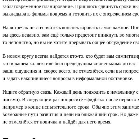
заблаговременное планирование. Пришлось сдвинуть сроки выхо
выкладывать фильмы вовремя и готовить их с опережением сро
На встречах не стесняйтесь конспектировать самое важное. По
вы здесь недавно, вам ещё только предстоит вникнуть во мног
то непонятно, но вы не хотите прерывать общее обсуждение сво
В новом кругу всегда найдется кто-то, кто будет вам симпатизи
кто в вашем коллективе был предыдущим «новеньким» до вас —
ваши ощущения и, скорее всего, не отмахнётся, если вы попрос
и задать накопившиеся вопросы в неформальной обстановке.
Ищите обратную связь. Каждый день подходить к начальнику с
письмо). В следующий раз попросите «фидбэк» после первого м
например в конце испытательного срока. Обычно этим занимае
возможные пути развития и цели на ближайший срок. Но даже е
не отмахнётся от новичка и найдёт для него время.