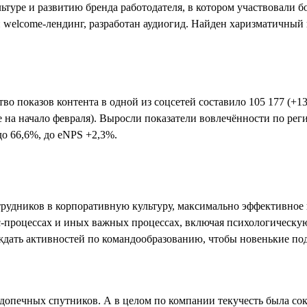
туре и развитию бренда работодателя, в котором участвовали б
й welcome-лендинг, разработан аудиогид. Найден харизматичны
о показов контента в одной из соцсетей составило 105 177 (+1
на начало февраля). Выросли показатели вовлечённости по реги
до 66,6%, до eNPS +2,3%.
рудников в корпоративную культуру, максимально эффективное
с-процессах и иных важных процессах, включая психологическу
дать активностей по командообразованию, чтобы новенькие по
одопечных спутников. А в целом по компании текучесть была со