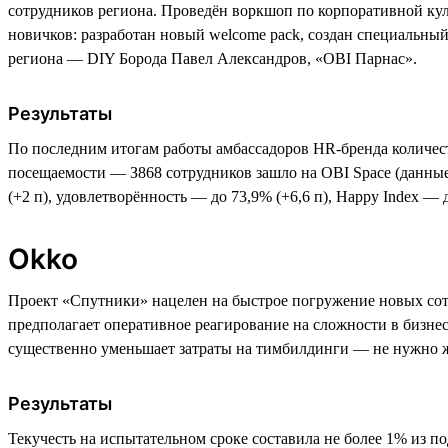
сотрудников региона. Проведён воркшоп по корпоративной куль
новичков: разработан новый welcome pack, создан специальны
региона — DIY Борода Павел Александров, «ОBI Парнас».
Результаты
По последним итогам работы амбассадоров HR-бренда количеств
посещаемости — З868 сотрудников зашло на OBI Space (данные 
(+2 п), удовлетворённость — до 73,9% (+6,6 п), Happy Index — 
Okko
Проект «Спутники» нацелен на быстрое погружение новых сот
предполагает оперативное реагирование на сложности в бизне
существенно уменьшает затраты на тимбилдинги — не нужно ж
Результаты
Текучесть на испытательном сроке составила не более 1% из п