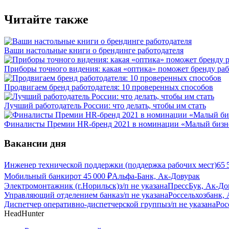
Читайте также
Ваши настольные книги о брендинге работодателя
Приборы точного видения: какая «оптика» поможет бренду раб
Продвигаем бренд работодателя: 10 проверенных способов
Лучший работодатель России: что делать, чтобы им стать
Финалисты Премии HR-бренд 2021 в номинации «Малый бизне
Вакансии дня
Инженер технической поддержки (поддержка рабочих мест)
65 
Мобильный банкир
от
45 000
₽
Альфа-Банк, Ак-Довурак
Электромонтажник (г.Норильск)
з/п не указана
ПрессБук, Ак-До
Управляющий отделением банка
з/п не указана
Россельхозбанк,
Диспетчер оперативно-диспетчерской группы
з/п не указана
Рос
HeadHunter