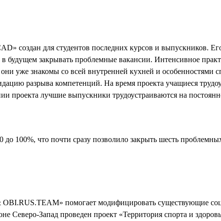
D» создан для студентов последних курсов и выпускников. Его
в будущем закрывать проблемные вакансии. Интенсивное практ
у они уже знакомы со всей внутренней кухней и особенностями 
дацию разрыва компетенций. На время проекта учащиеся трудоу
нии проекта лучшие выпускники трудоустраиваются на постоянн
60 до 100%, что почти сразу позволило закрыть шесть проблемн
 OBI.RUS.TEAM» помогает модифицировать существующие соци
оне Северо-Запад проведен проект «Территория спорта и здоров