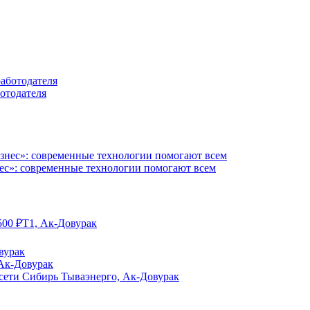
отодателя
с»: современные технологии помогают всем
500
₽
Т1, Ак-Довурак
вурак
 Ак-Довурак
сети Сибирь Тываэнерго, Ак-Довурак