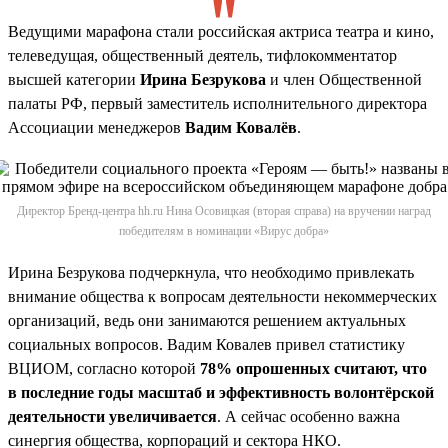
Ведущими марафона стали российская актриса театра и кино,
телеведущая, общественный деятель, тифлокомментатор
высшей категории
Ирина Безрукова
и член Общественной
палаты РФ, первый заместитель исполнительного директора
Ассоциации менеджеров
Вадим Ковалёв
.
Директор Бренд-центра hh.ru Нина Осовицкая (вторая справа) на вручении наград
победителям в номинации «Вирус добра»
Ирина Безрукова подчеркнула, что необходимо привлекать
внимание общества к вопросам деятельности некоммерческих
организаций, ведь они занимаются решением актуальных
социальных вопросов. Вадим Ковалев привел статистику
ВЦИОМ, согласно которой
78% опрошенных считают, что
в последние годы масштаб и эффективность волонтёрской
деятельности увеличивается
. А сейчас особенно важна
синергия общества, корпораций и сектора НКО.