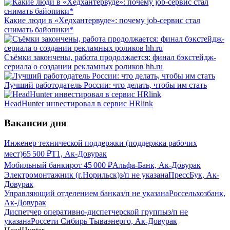
Какие люди в «Хедхантервуде»: почему job-сервис стал
снимать байопики*
Съёмки закончены, работа продолжается: финал бэкстейдж-
сериала о создании рекламных роликов hh.ru
Лучший работодатель России: что делать, чтобы им стать
HeadHunter инвестировал в сервис HRlink
Вакансии дня
Инженер технической поддержки (поддержка рабочих
мест)
65 500
₽
Т1, Ак-Довурак
Мобильный банкир
от
45 000
₽
Альфа-Банк, Ак-Довурак
Электромонтажник (г.Норильск)
з/п не указана
ПрессБук, Ак-
Довурак
Управляющий отделением банка
з/п не указана
Россельхозбанк,
Ак-Довурак
Диспетчер оперативно-диспетчерской группы
з/п не
указана
Россети Сибирь Тываэнерго, Ак-Довурак