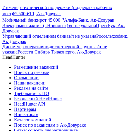
Инженер технической поддержки (поддержка рабочих
мест)
65 500
₽
Т1, Ак-Довурак
Мобильный банкир
от
45 000
₽
Альфа-Банк, Ак-Довурак
Электромонтажник (г.Норильск)
з/п не указана
ПрессБук, Ак-
Довурак
Управляющий отделением банка
з/п не указана
Россельхозбанк,
Ак-Довурак
Диспетчер оперативно-диспетчерской группы
з/п не
указана
Россети Сибирь Тываэнерго, Ак-Довурак
HeadHunter
Размещение вакансий
Поиск по резюме
О компании
Наши вакансии
Реклама на сайте
Требования к ПО
Безопасный HeadHunter
HeadHunter API
Партнерам
Инвесторам
Каталог компаний
Поиск по вакансиям в Ак-Довураке
Сетка: соцсеть для нетворкинга