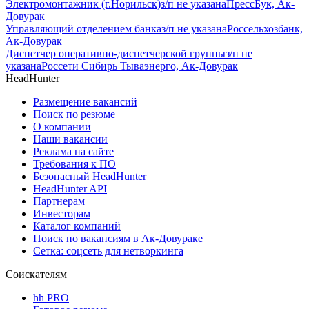
Электромонтажник (г.Норильск)
з/п не указана
ПрессБук, Ак-
Довурак
Управляющий отделением банка
з/п не указана
Россельхозбанк,
Ак-Довурак
Диспетчер оперативно-диспетчерской группы
з/п не
указана
Россети Сибирь Тываэнерго, Ак-Довурак
HeadHunter
Размещение вакансий
Поиск по резюме
О компании
Наши вакансии
Реклама на сайте
Требования к ПО
Безопасный HeadHunter
HeadHunter API
Партнерам
Инвесторам
Каталог компаний
Поиск по вакансиям в Ак-Довураке
Сетка: соцсеть для нетворкинга
Соискателям
hh PRO