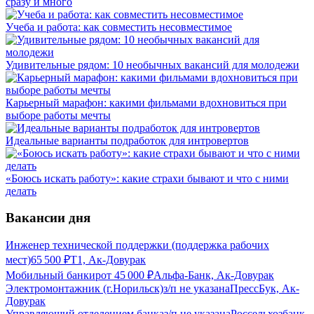
сразу и много
Учеба и работа: как совместить несовместимое
Удивительные рядом: 10 необычных вакансий для молодежи
Карьерный марафон: какими фильмами вдохновиться при
выборе работы мечты
Идеальные варианты подработок для интровертов
«Боюсь искать работу»: какие страхи бывают и что с ними
делать
Вакансии дня
Инженер технической поддержки (поддержка рабочих
мест)
65 500
₽
Т1, Ак-Довурак
Мобильный банкир
от
45 000
₽
Альфа-Банк, Ак-Довурак
Электромонтажник (г.Норильск)
з/п не указана
ПрессБук, Ак-
Довурак
Управляющий отделением банка
з/п не указана
Россельхозбанк,