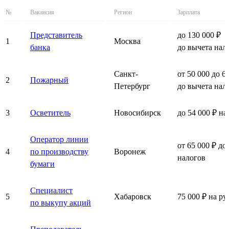
№
Вакансия
Регион
Зарплата
Представитель
до 130 000 ₽
1
Москва
банка
до вычета нал
Санкт-
от 50 000 до 6
2
Пожарный
Петербург
до вычета нал
3
Осветитель
Новосибирск
до 54 000 ₽ на
Оператор линии
от 65 000 ₽ до
4
по производству
Воронеж
налогов
бумаги
Специалист
5
Хабаровск
75 000 ₽ на ру
по выкупу акций