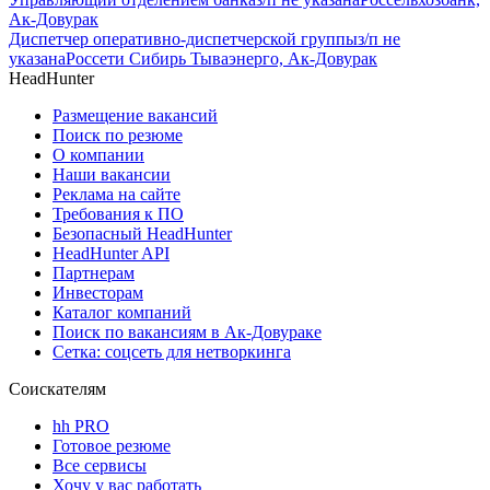
Ак-Довурак
Диспетчер оперативно-диспетчерской группы
з/п не
указана
Россети Сибирь Тываэнерго, Ак-Довурак
HeadHunter
Размещение вакансий
Поиск по резюме
О компании
Наши вакансии
Реклама на сайте
Требования к ПО
Безопасный HeadHunter
HeadHunter API
Партнерам
Инвесторам
Каталог компаний
Поиск по вакансиям в Ак-Довураке
Сетка: соцсеть для нетворкинга
Соискателям
hh PRO
Готовое резюме
Все сервисы
Хочу у вас работать