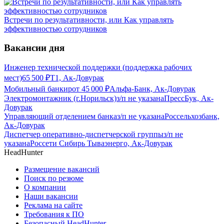
Встречи по результативности, или Как управлять
эффективностью сотрудников
Вакансии дня
Инженер технической поддержки (поддержка рабочих
мест)
65 500
₽
Т1, Ак-Довурак
Мобильный банкир
от
45 000
₽
Альфа-Банк, Ак-Довурак
Электромонтажник (г.Норильск)
з/п не указана
ПрессБук, Ак-
Довурак
Управляющий отделением банка
з/п не указана
Россельхозбанк,
Ак-Довурак
Диспетчер оперативно-диспетчерской группы
з/п не
указана
Россети Сибирь Тываэнерго, Ак-Довурак
HeadHunter
Размещение вакансий
Поиск по резюме
О компании
Наши вакансии
Реклама на сайте
Требования к ПО
Безопасный HeadHunter