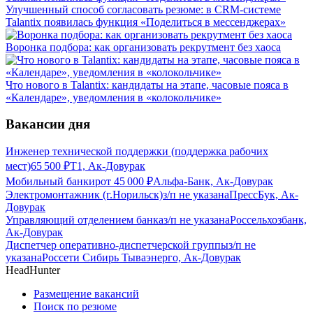
Улучшенный способ согласовать резюме: в CRM-системе
Talantix появилась функция «Поделиться в мессенджерах»
Воронка подбора: как организовать рекрутмент без хаоса
Что нового в Talantix: кандидаты на этапе, часовые пояса в
«Календаре», уведомления в «колокольчике»
Вакансии дня
Инженер технической поддержки (поддержка рабочих
мест)
65 500
₽
Т1, Ак-Довурак
Мобильный банкир
от
45 000
₽
Альфа-Банк, Ак-Довурак
Электромонтажник (г.Норильск)
з/п не указана
ПрессБук, Ак-
Довурак
Управляющий отделением банка
з/п не указана
Россельхозбанк,
Ак-Довурак
Диспетчер оперативно-диспетчерской группы
з/п не
указана
Россети Сибирь Тываэнерго, Ак-Довурак
HeadHunter
Размещение вакансий
Поиск по резюме