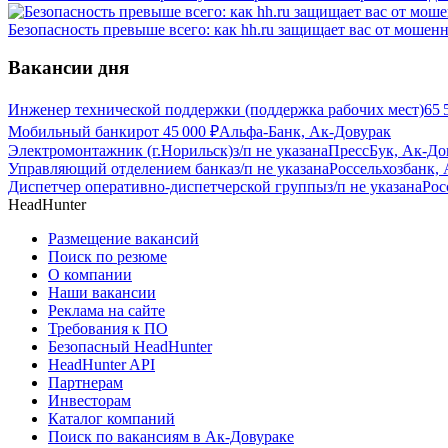
Безопасность превыше всего: как hh.ru защищает вас от мошен
Вакансии дня
Инженер технической поддержки (поддержка рабочих мест)
65 
Мобильный банкир
от
45 000
₽
Альфа-Банк, Ак-Довурак
Электромонтажник (г.Норильск)
з/п не указана
ПрессБук, Ак-До
Управляющий отделением банка
з/п не указана
Россельхозбанк,
Диспетчер оперативно-диспетчерской группы
з/п не указана
Рос
HeadHunter
Размещение вакансий
Поиск по резюме
О компании
Наши вакансии
Реклама на сайте
Требования к ПО
Безопасный HeadHunter
HeadHunter API
Партнерам
Инвесторам
Каталог компаний
Поиск по вакансиям в Ак-Довураке