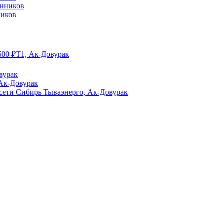
ников
500
₽
Т1, Ак-Довурак
вурак
 Ак-Довурак
сети Сибирь Тываэнерго, Ак-Довурак