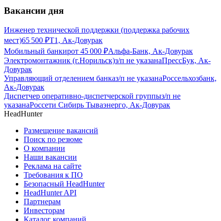
Вакансии дня
Инженер технической поддержки (поддержка рабочих
мест)
65 500
₽
Т1, Ак-Довурак
Мобильный банкир
от
45 000
₽
Альфа-Банк, Ак-Довурак
Электромонтажник (г.Норильск)
з/п не указана
ПрессБук, Ак-
Довурак
Управляющий отделением банка
з/п не указана
Россельхозбанк,
Ак-Довурак
Диспетчер оперативно-диспетчерской группы
з/п не
указана
Россети Сибирь Тываэнерго, Ак-Довурак
HeadHunter
Размещение вакансий
Поиск по резюме
О компании
Наши вакансии
Реклама на сайте
Требования к ПО
Безопасный HeadHunter
HeadHunter API
Партнерам
Инвесторам
Каталог компаний