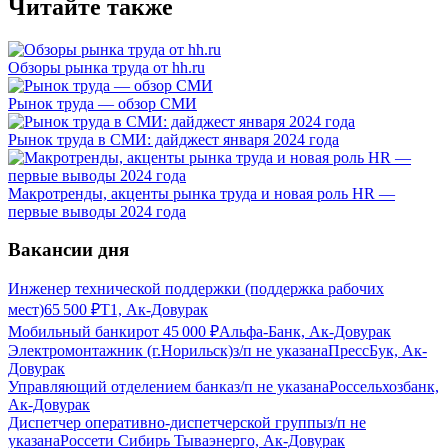
Читайте также
Обзоры рынка труда от hh.ru
Рынок труда — обзор СМИ
Рынок труда в СМИ: дайджест января 2024 года
Макротренды, акценты рынка труда и новая роль HR —
первые выводы 2024 года
Вакансии дня
Инженер технической поддержки (поддержка рабочих
мест)
65 500
₽
Т1, Ак-Довурак
Мобильный банкир
от
45 000
₽
Альфа-Банк, Ак-Довурак
Электромонтажник (г.Норильск)
з/п не указана
ПрессБук, Ак-
Довурак
Управляющий отделением банка
з/п не указана
Россельхозбанк,
Ак-Довурак
Диспетчер оперативно-диспетчерской группы
з/п не
указана
Россети Сибирь Тываэнерго, Ак-Довурак