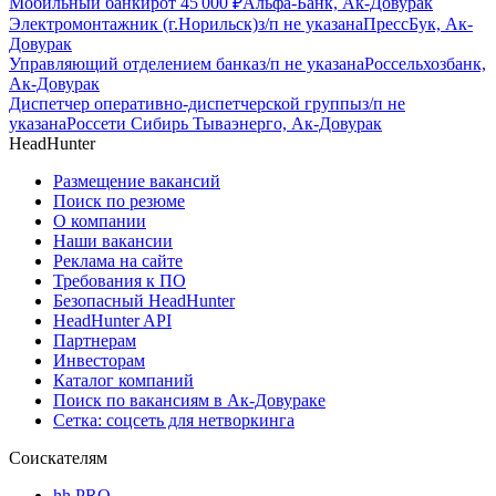
Мобильный банкир
от
45 000
₽
Альфа-Банк, Ак-Довурак
Электромонтажник (г.Норильск)
з/п не указана
ПрессБук, Ак-
Довурак
Управляющий отделением банка
з/п не указана
Россельхозбанк,
Ак-Довурак
Диспетчер оперативно-диспетчерской группы
з/п не
указана
Россети Сибирь Тываэнерго, Ак-Довурак
HeadHunter
Размещение вакансий
Поиск по резюме
О компании
Наши вакансии
Реклама на сайте
Требования к ПО
Безопасный HeadHunter
HeadHunter API
Партнерам
Инвесторам
Каталог компаний
Поиск по вакансиям в Ак-Довураке
Сетка: соцсеть для нетворкинга
Соискателям
hh PRO