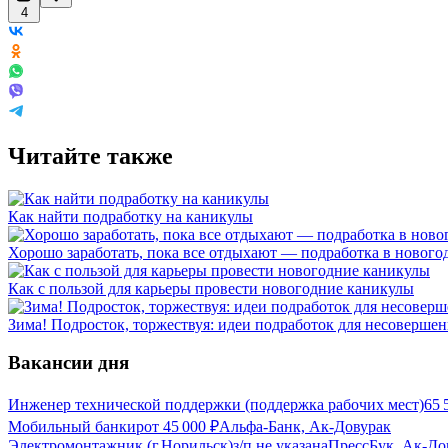
4
Читайте также
Как найти подработку на каникулы
Хорошо заработать, пока все отдыхают — подработка в нового
Как с пользой для карьеры провести новогодние каникулы
Зима! Подросток, торжествуя: идеи подработок для несоверше
Вакансии дня
Инженер технической поддержки (поддержка рабочих мест)
65 
Мобильный банкир
от
45 000
₽
Альфа-Банк, Ак-Довурак
Электромонтажник (г.Норильск)
з/п не указана
ПрессБук, Ак-До