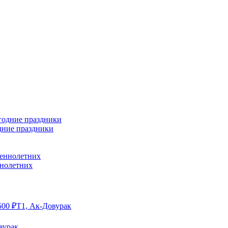
дние праздники
ннолетних
500
₽
Т1, Ак-Довурак
вурак