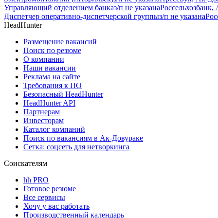
Управляющий отделением банка
з/п не указана
Россельхозбанк,
Диспетчер оперативно-диспетчерской группы
з/п не указана
Рос
HeadHunter
Размещение вакансий
Поиск по резюме
О компании
Наши вакансии
Реклама на сайте
Требования к ПО
Безопасный HeadHunter
HeadHunter API
Партнерам
Инвесторам
Каталог компаний
Поиск по вакансиям в Ак-Довураке
Сетка: соцсеть для нетворкинга
Соискателям
hh PRO
Готовое резюме
Все сервисы
Хочу у вас работать
Производственный календарь