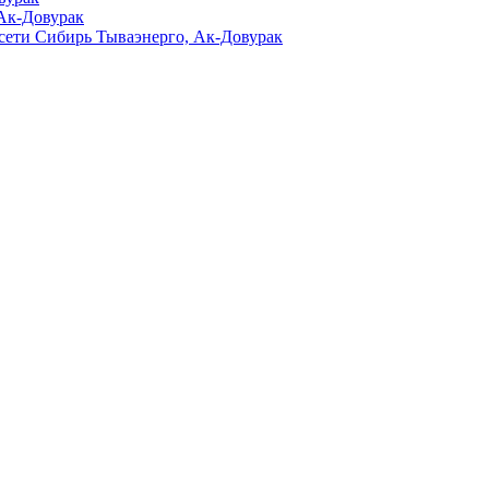
 Ак-Довурак
сети Сибирь Тываэнерго, Ак-Довурак