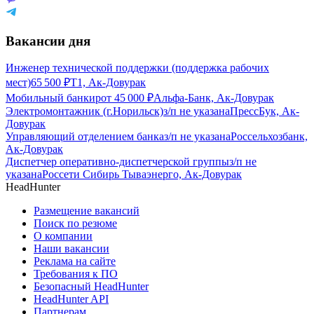
Вакансии дня
Инженер технической поддержки (поддержка рабочих
мест)
65 500
₽
Т1, Ак-Довурак
Мобильный банкир
от
45 000
₽
Альфа-Банк, Ак-Довурак
Электромонтажник (г.Норильск)
з/п не указана
ПрессБук, Ак-
Довурак
Управляющий отделением банка
з/п не указана
Россельхозбанк,
Ак-Довурак
Диспетчер оперативно-диспетчерской группы
з/п не
указана
Россети Сибирь Тываэнерго, Ак-Довурак
HeadHunter
Размещение вакансий
Поиск по резюме
О компании
Наши вакансии
Реклама на сайте
Требования к ПО
Безопасный HeadHunter
HeadHunter API
Партнерам