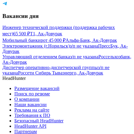
Вакансии дня
Инженер технической поддержки (поддержка рабочих
мест)
65 500
₽
Т1, Ак-Довурак
Мобильный банкир
от
45 000
₽
Альфа-Банк, Ак-Довурак
Электромонтажник (г.Норильск)
з/п не указана
ПрессБук, Ак-
Довурак
Управляющий отделением банка
з/п не указана
Россельхозбанк,
Ак-Довурак
Диспетчер оперативно-диспетчерской группы
з/п не
указана
Россети Сибирь Тываэнерго, Ак-Довурак
HeadHunter
Размещение вакансий
Поиск по резюме
О компании
Наши вакансии
Реклама на сайте
Требования к ПО
Безопасный HeadHunter
HeadHunter API
Партнерам