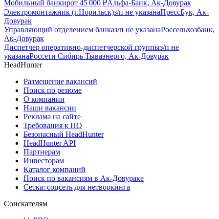
Мобильный банкир
от
45 000
₽
Альфа-Банк, Ак-Довурак
Электромонтажник (г.Норильск)
з/п не указана
ПрессБук, Ак-
Довурак
Управляющий отделением банка
з/п не указана
Россельхозбанк,
Ак-Довурак
Диспетчер оперативно-диспетчерской группы
з/п не
указана
Россети Сибирь Тываэнерго, Ак-Довурак
HeadHunter
Размещение вакансий
Поиск по резюме
О компании
Наши вакансии
Реклама на сайте
Требования к ПО
Безопасный HeadHunter
HeadHunter API
Партнерам
Инвесторам
Каталог компаний
Поиск по вакансиям в Ак-Довураке
Сетка: соцсеть для нетворкинга
Соискателям