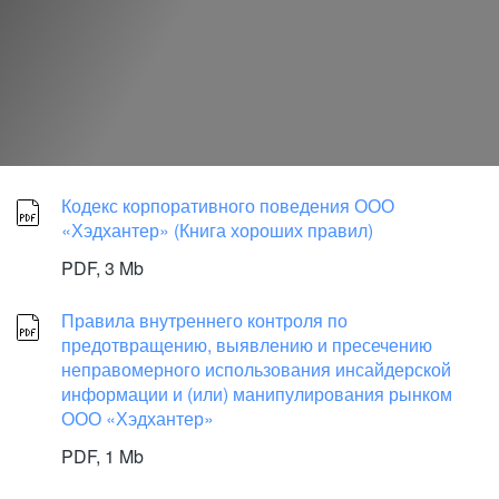
Кодекс корпоративного поведения ООО
«Хэдхантер» (Книга хороших правил)
PDF,
3 Mb
Правила внутреннего контроля по
предотвращению, выявлению и пресечению
неправомерного использования инсайдерской
информации и (или) манипулирования рынком
ООО «Хэдхантер»
PDF,
1 Mb