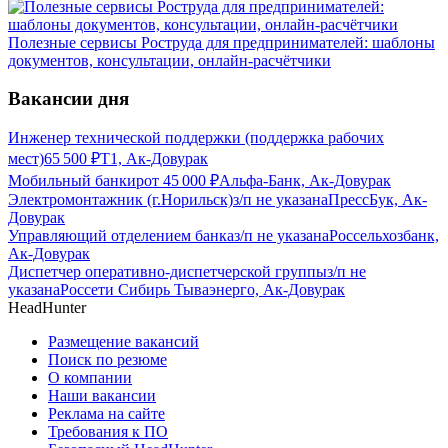
Полезные сервисы Роструда для предпринимателей: шаблоны
документов, консультации, онлайн-расчётчики
Вакансии дня
Инженер технической поддержки (поддержка рабочих
мест)
65 500
₽
Т1, Ак-Довурак
Мобильный банкир
от
45 000
₽
Альфа-Банк, Ак-Довурак
Электромонтажник (г.Норильск)
з/п не указана
ПрессБук, Ак-
Довурак
Управляющий отделением банка
з/п не указана
Россельхозбанк,
Ак-Довурак
Диспетчер оперативно-диспетчерской группы
з/п не
указана
Россети Сибирь Тываэнерго, Ак-Довурак
HeadHunter
Размещение вакансий
Поиск по резюме
О компании
Наши вакансии
Реклама на сайте
Требования к ПО