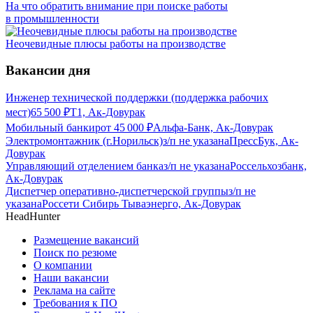
На что обратить внимание при поиске работы
в промышленности
Неочевидные плюсы работы на производстве
Вакансии дня
Инженер технической поддержки (поддержка рабочих
мест)
65 500
₽
Т1, Ак-Довурак
Мобильный банкир
от
45 000
₽
Альфа-Банк, Ак-Довурак
Электромонтажник (г.Норильск)
з/п не указана
ПрессБук, Ак-
Довурак
Управляющий отделением банка
з/п не указана
Россельхозбанк,
Ак-Довурак
Диспетчер оперативно-диспетчерской группы
з/п не
указана
Россети Сибирь Тываэнерго, Ак-Довурак
HeadHunter
Размещение вакансий
Поиск по резюме
О компании
Наши вакансии
Реклама на сайте
Требования к ПО