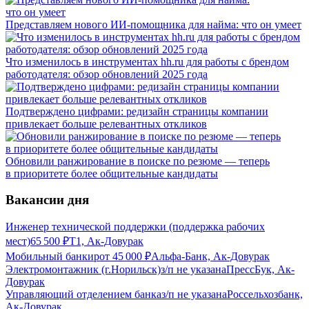
Представляем нового ИИ-помощника для найма: что он умеет
Что изменилось в инструментах hh.ru для работы с брендом
работодателя: обзор обновлений 2025 года
Подтверждено цифрами: редизайн страницы компании
привлекает больше релевантных откликов
Обновили ранжирование в поиске по резюме — теперь
в приоритете более общительные кандидаты
Вакансии дня
Инженер технической поддержки (поддержка рабочих
мест)
65 500
₽
Т1, Ак-Довурак
Мобильный банкир
от
45 000
₽
Альфа-Банк, Ак-Довурак
Электромонтажник (г.Норильск)
з/п не указана
ПрессБук, Ак-
Довурак
Управляющий отделением банка
з/п не указана
Россельхозбанк,
Ак-Довурак