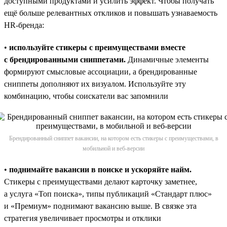
доступными продуктами и усилить эффект. Чтобы получать
ещё больше релевантных откликов и повышать узнаваемость
HR-бренда:
•
используйте стикеры с преимуществами вместе
с брендированными сниппетами.
Динамичные элементы
формируют смысловые ассоциации, а брендированные
сниппеты дополняют их визуалом. Используйте эту
комбинацию, чтобы соискатели вас запомнили
Брендированный сниппет вакансии, на котором есть стикеры с преимуществами, в
мобильной и веб-версии
•
поднимайте вакансии в поиске и ускоряйте найм.
Стикеры с преимуществами делают карточку заметнее,
а услуга «Топ поиска», типы публикаций «Стандарт плюс»
и «Премиум» поднимают вакансию выше. В связке эта
стратегия увеличивает просмотры и отклики