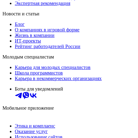
Экспертная рекомендация
Новости и статьи
Блог
О компаниях в игровой форме
Жизнь в компании
ИТ-проекты
Рейтинг работодателей России
Молодым специалистам
Карьера для молодых специалистов
Школа программистов
Карьера в некоммерческих организациях
Боты для уведомлений
Мобильное приложение
Этика и комплаенс
Оказание услуг
Использование сайтов