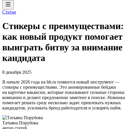
Статьи
Стикеры с преимуществами:
как новый продукт помогает
выиграть битву за внимание
кандидата
8 декабря 2025
В начале 2026 года на hh.ru появится новый инструмент —
стикеры с преимуществами. Это анимированные бейджи
на карточке вакансии, которые показывают сильные стороны
компании и делают предложение заметнее в поиске. Новинка
помогает решать сразу несколько задач: привлекать нужных
кандидатов, усиливать бренд работодателя и ускорять найм.
Татьяна Порубова
автор статей