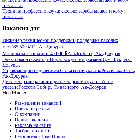
Тренд на профессию коуча: сколько зарабатывают и кому
помогают
Вакансии дня
Инженер технической поддержки (поддержка рабочих
мест)
65 500
₽
Т1, Ак-Довурак
Мобильный банкир
от
45 000
₽
Альфа-Банк, Ак-Довурак
Электромонтажник (г.Норильск)
з/п не указана
ПрессБук, Ак-
Довурак
Управляющий отделением банка
з/п не указана
Россельхозбанк,
Ак-Довурак
Диспетчер оперативно-диспетчерской группы
з/п не
указана
Россети Сибирь Тываэнерго, Ак-Довурак
HeadHunter
Размещение вакансий
Поиск по резюме
О компании
Наши вакансии
Реклама на сайте
Требования к ПО
Безопасный HeadHunter