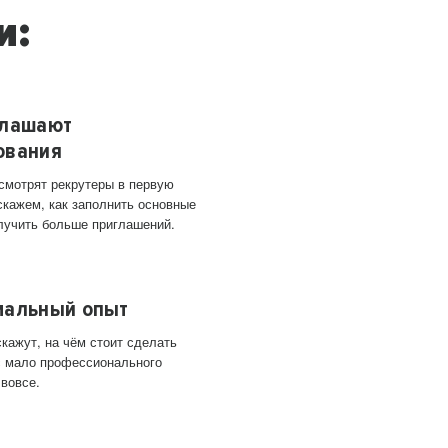
и:
глашают
ования
 смотрят рекрутеры в первую
скажем, как заполнить основные
лучить больше приглашений.
мальный опыт
кажут, на чём стоит сделать
ас мало профессионального
 вовсе.