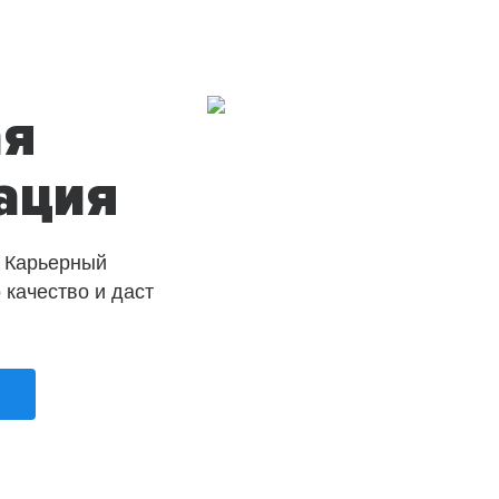
ая
ация
 Карьерный
о качество и даст