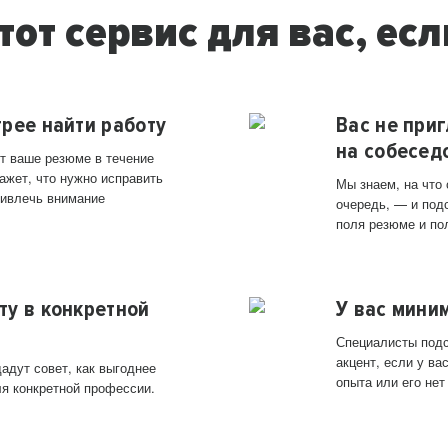
тот сервис для вас, есл
трее найти работу
Вас не при
на собесед
т ваше резюме в течение
ажет, что нужно исправить
Мы знаем, на что
ривлечь внимание
очередь, — и под
поля резюме и по
ту в конкретной
У вас мини
Специалисты подс
акцент, если у в
адут совет, как выгоднее
опыта или его нет
ля конкретной профессии.