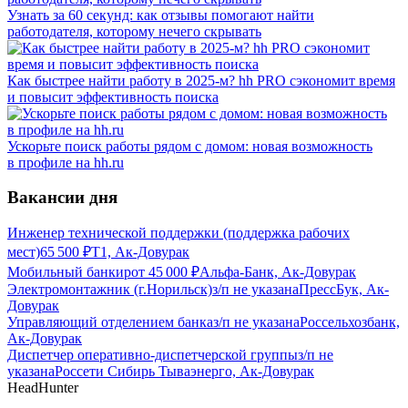
Узнать за 60 секунд: как отзывы помогают найти
работодателя, которому нечего скрывать
Как быстрее найти работу в 2025-м? hh PRO сэкономит время
и повысит эффективность поиска
Ускорьте поиск работы рядом с домом: новая возможность
в профиле на hh.ru
Вакансии дня
Инженер технической поддержки (поддержка рабочих
мест)
65 500
₽
Т1, Ак-Довурак
Мобильный банкир
от
45 000
₽
Альфа-Банк, Ак-Довурак
Электромонтажник (г.Норильск)
з/п не указана
ПрессБук, Ак-
Довурак
Управляющий отделением банка
з/п не указана
Россельхозбанк,
Ак-Довурак
Диспетчер оперативно-диспетчерской группы
з/п не
указана
Россети Сибирь Тываэнерго, Ак-Довурак
HeadHunter