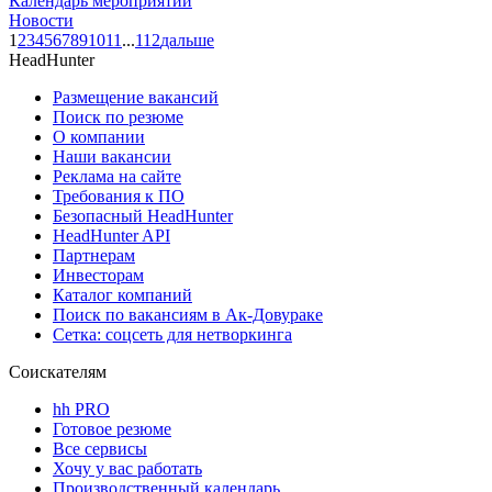
Календарь мероприятий
Новости
1
2
3
4
5
6
7
8
9
10
11
...
112
дальше
HeadHunter
Размещение вакансий
Поиск по резюме
О компании
Наши вакансии
Реклама на сайте
Требования к ПО
Безопасный HeadHunter
HeadHunter API
Партнерам
Инвесторам
Каталог компаний
Поиск по вакансиям в Ак-Довураке
Сетка: соцсеть для нетворкинга
Соискателям
hh PRO
Готовое резюме
Все сервисы
Хочу у вас работать
Производственный календарь