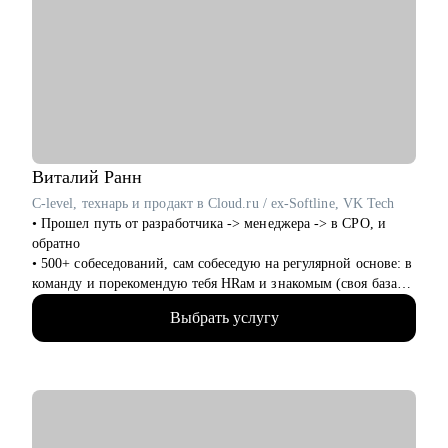
• Тем, кто хочет начать карьеру в проектном менеджменте и
ИТ с нуля
Виталий
Ранн
C-level, технарь и продакт в Cloud.ru / ex-Softline, VK Tech
• Прошел путь от разработчика -> менеджера -> в CPO, и
обратно
• 500+ собеседований, сам собеседую на регулярной основе: в
команду и порекомендую тебя HRам и знакомым (своя база
100+ HRов и HR-tech компаний)
Выбрать услугу
• CPO в облачном провайдере, в облаках 8+ лет
• Технический менеджер, 7+ лет, бывший разработчик
• Продакт-менеджмент, 8+ опыта
• Трекер и ментор стартапов ФРИИ, 4+ года
• Преподаватель geekbrains, 3 курса
• Наставник продакт-менеджеров, 5+ лет
• Состою в программном комитете 5 конференций, 10+