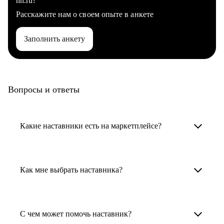
hh.ru?
Расскажите нам о своем опыте в анкете
Заполнить анкету
Вопросы и ответы
Какие наставники есть на маркетплейсе?
Карьерные наставники — это HR-
специалисты, карьерные консультанты,
Как мне выбрать наставника?
психологи, резюмерайтеры и менторы.
Умный поиск поможет в три клика выбрать
Менторы работают в ИТ, дизайне, других
наставника для достижения вашей цели.
С чем может помочь наставник?
узкоспециализированных сферах. Они