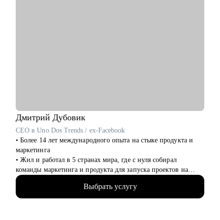
Дмитрий
Дубовик
CEO в Uno Dos Trends / ex-Facebook
• Более 14 лет международного опыта на стыке продукта и
маркетинга
• Жил и работал в 5 странах мира, где с нуля собирал
команды маркетинга и продукта для запуска проектов на
рынках США и Европы
Выбрать услугу
• Вывел на рынок UK мобильное приложение в сфере фудтех
в роли CMO
• Руководил операционными и IT-проектами в Facebook в
Дублине