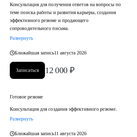
Консультация для получения ответов на вопросы по
теме поиска работы и развития карьеры, создания
С чем помогу:
эффективного резюме и продающего
• Разработать карьерную стратегию и план перехода в IT из
сопроводительного письма.
других сфер.
Развернуть
• Определить, какие из имеющихся навыков можно
применить сейчас, а чему можно научиться в процессе
Ближайшая запись
11 августа 2026
смены вектора.
• Правильно преподнести текущий опыт как в резюме, так
12 000
₽
Записаться
и в самопрезентации на интервью.
• Разобраться в рынке IT и его трендах.
Кому могу помочь:
Готовое резюме
• IT-специалистам от начального уровня до руководителей
Консультация для создания эффективного резюме.
в направлениях: Разработка, Тестирование, Техническая
поддержка, Прикладное и системное администрирование,
Развернуть
DevOps, Продуктовый и Проектный менеджмент,
Ближайшая запись
11 августа 2026
Системная аналитика