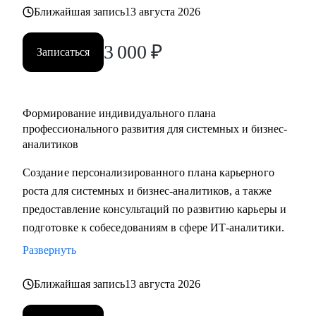
выбрать направление (СА/БА), требования рынка, как
Ближайшая запись
13 августа 2026
строить карьеру в продукте/проекте/корпорации и какие
3 000
₽
есть траектории развития
Записаться
Кому могу помочь:
• Системным аналитикам (всех уровней: junior, middle,
Формирование индивидуального плана
senior, lead)
профессионального развития для системных и бизнес-
• Бизнес‑аналитикам (в том числе тем, кто хочет усилить
аналитиков
техчасть или перейти в системный анализ)
Создание персонализированного плана карьерного
• Senior/lead‑уровню: позиционирование, подготовка к
роста для системных и бизнес-аналитиков, а также
сложным интервью, переход в управление, расширение
предоставление консультаций по развитию карьеры и
зоны ответственности
подготовке к собеседованиям в сфере ИТ-аналитики.
• Начинающим и переходящим из смежных ролей
(например, техническим писателям и др.) - если ваша цель
Развернуть
связана с аналитикой и нужен понятный маршрут и
Ближайшая запись
13 августа 2026
понимание требований рынка