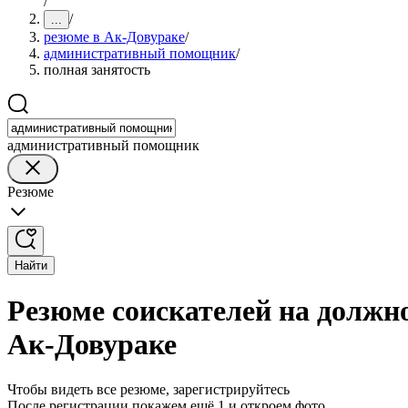
/
/
...
резюме в Ак-Довураке
/
административный помощник
/
полная занятость
административный помощник
Резюме
Найти
Резюме соискателей на должн
Ак-Довураке
Чтобы видеть все резюме, зарегистрируйтесь
После регистрации покажем ещё 1 и откроем фото