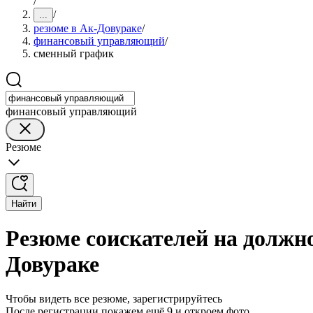
/
/
...
резюме в Ак-Довураке
/
финансовый управляющий
/
сменный график
финансовый управляющий
Резюме
Найти
Резюме соискателей на должн
Довураке
Чтобы видеть все резюме, зарегистрируйтесь
После регистрации покажем ещё 9 и откроем фото