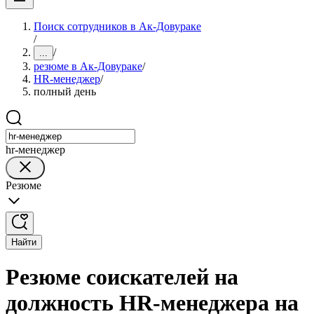
Поиск сотрудников в Ак-Довураке
/
/
...
резюме в Ак-Довураке
/
HR-менеджер
/
полный день
hr-менеджер
Резюме
Найти
Резюме соискателей на
должность HR-менеджера на