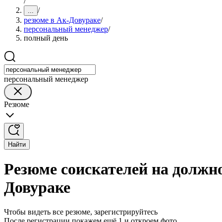
/
/
...
резюме в Ак-Довураке
/
персональный менеджер
/
полный день
персональный менеджер
Резюме
Найти
Резюме соискателей на должн
Довураке
Чтобы видеть все резюме, зарегистрируйтесь
После регистрации покажем ещё 1 и откроем фото