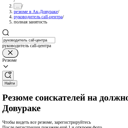
/
/
...
резюме в Ак-Довураке
/
руководитель call-центра
/
полная занятость
руководитель call-центра
Резюме
Найти
Резюме соискателей на должно
Довураке
Чтобы видеть все резюме, зарегистрируйтесь
После регистрации покажем ещё 1 и откроем фото