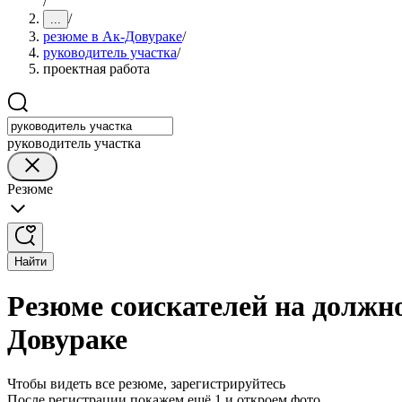
/
/
...
резюме в Ак-Довураке
/
руководитель участка
/
проектная работа
руководитель участка
Резюме
Найти
Резюме соискателей на должно
Довураке
Чтобы видеть все резюме, зарегистрируйтесь
После регистрации покажем ещё 1 и откроем фото