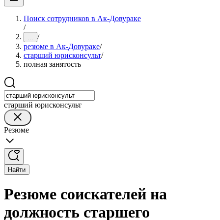
Поиск сотрудников в Ак-Довураке
/
/
...
резюме в Ак-Довураке
/
старший юрисконсульт
/
полная занятость
старший юрисконсульт
Резюме
Найти
Резюме соискателей на
должность старшего