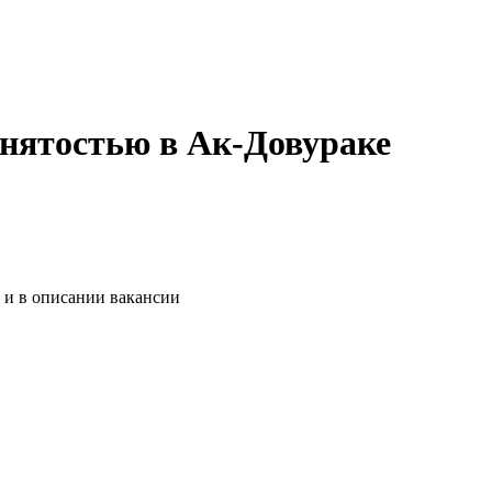
анятостью в Ак-Довураке
 и в описании вакансии