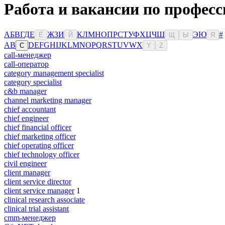
Работа и вакансии по професс
А
Б
В
Г
Д
Е
Ж
З
И
К
Л
М
Н
О
П
Р
С
Т
У
Ф
Х
Ц
Ч
Ш
Э
Ю
#
Ё
Й
Щ
Ы
Я
A
B
D
E
F
G
H
I
J
K
L
M
N
O
P
Q
R
S
T
U
V
W
X
C
Y
Z
call-менеджер
call-оператор
category management specialist
category specialist
c&b manager
channel marketing manager
chief accountant
chief engineer
chief financial officer
chief marketing officer
chief operating officer
chief technology officer
civil engineer
client manager
client service director
client service manager
1
clinical research associate
clinical trial assistant
cmm-менеджер