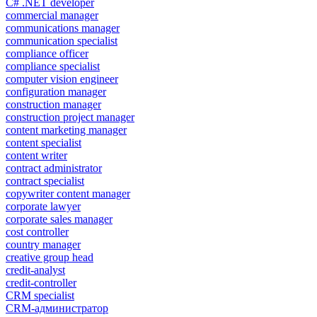
C# .NET developer
commercial manager
communications manager
communication specialist
compliance officer
compliance specialist
computer vision engineer
configuration manager
construction manager
construction project manager
content marketing manager
content specialist
content writer
contract administrator
contract specialist
copywriter content manager
corporate lawyer
corporate sales manager
cost controller
country manager
creative group head
credit-analyst
credit-controller
CRM specialist
CRM-администратор