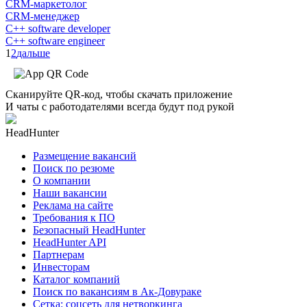
CRM-маркетолог
CRM-менеджер
C++ software developer
C++ software engineer
1
2
дальше
Сканируйте QR-код, чтобы скачать приложение
И чаты с работодателями всегда будут под рукой
HeadHunter
Размещение вакансий
Поиск по резюме
О компании
Наши вакансии
Реклама на сайте
Требования к ПО
Безопасный HeadHunter
HeadHunter API
Партнерам
Инвесторам
Каталог компаний
Поиск по вакансиям в Ак-Довураке
Сетка: соцсеть для нетворкинга