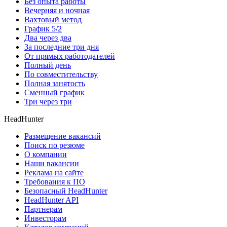
Без опыта работы
Вечерняя и ночная
Вахтовый метод
График 5/2
Два через два
За последние три дня
От прямых работодателей
Полный день
По совместительству
Полная занятость
Сменный график
Три через три
HeadHunter
Размещение вакансий
Поиск по резюме
О компании
Наши вакансии
Реклама на сайте
Требования к ПО
Безопасный HeadHunter
HeadHunter API
Партнерам
Инвесторам