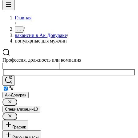
Главная
/
/
...
вакансии в Ак-Довураке
/
популярные для мужчин
Профессия, должность или компания
Ак-Довурак
Специализации
13
График
Рабочие часы