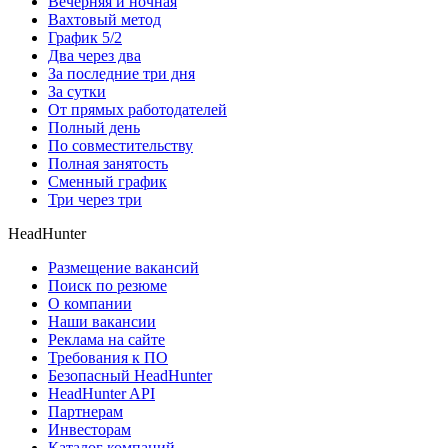
Вечерняя и ночная
Вахтовый метод
График 5/2
Два через два
За последние три дня
За сутки
От прямых работодателей
Полный день
По совместительству
Полная занятость
Сменный график
Три через три
HeadHunter
Размещение вакансий
Поиск по резюме
О компании
Наши вакансии
Реклама на сайте
Требования к ПО
Безопасный HeadHunter
HeadHunter API
Партнерам
Инвесторам
Каталог компаний