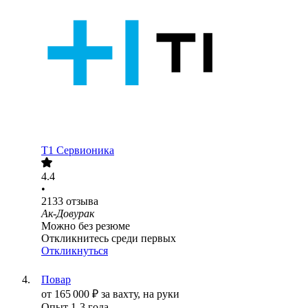
Т1 Сервионика
4.4
•
2133
отзыва
Ак-Довурак
Можно без резюме
Откликнитесь среди первых
Откликнуться
Повар
от
165 000
₽
за вахту,
на руки
Опыт 1-3 года