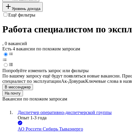
Уровень дохода
Ещё фильтры
Работа специалистом по эксп
, 0 вакансий
Есть 4 вакансии по похожим запросам
Попробуйте изменить запрос или фильтры
По вашему запросу ещё будут появляться новые вакансии. При
специалист по эксплуатации
Ак-Довурак
Ключевые слова в назв
В мессенджер
На почту
Вакансии по похожим запросам
Диспетчер оперативно-диспетчерской группы
Опыт 1-3 года
АО
Россети Сибирь Тываэнерго