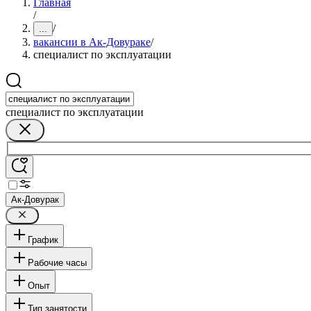
Главная
/
/
...
вакансии в Ак-Довураке
/
специалист по эксплуатации
специалист по эксплуатации
Ак-Довурак
График
Рабочие часы
Опыт
Тип занятости