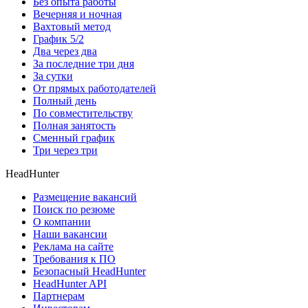
Без опыта работы
Вечерняя и ночная
Вахтовый метод
График 5/2
Два через два
За последние три дня
За сутки
От прямых работодателей
Полный день
По совместительству
Полная занятость
Сменный график
Три через три
HeadHunter
Размещение вакансий
Поиск по резюме
О компании
Наши вакансии
Реклама на сайте
Требования к ПО
Безопасный HeadHunter
HeadHunter API
Партнерам