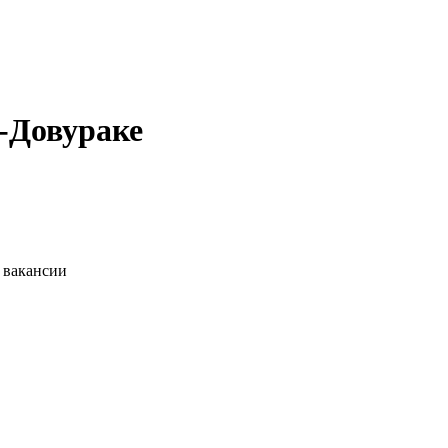
к-Довураке
 вакансии