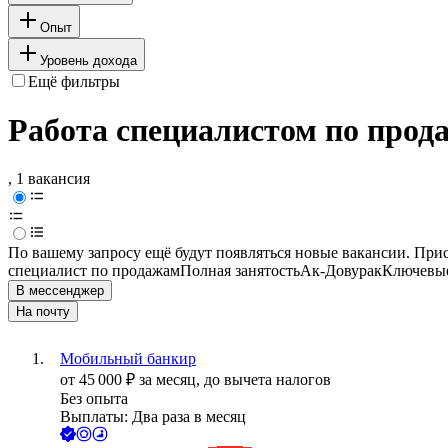
Опыт
Уровень дохода
Ещё фильтры
Работа специалистом по прод
, 1 вакансия
По вашему запросу ещё будут появляться новые вакансии. При
специалист по продажам
Полная занятость
Ак-Довурак
Ключевые
В мессенджер
На почту
Мобильный банкир
от
45 000
₽
за месяц,
до вычета налогов
Без опыта
Выплаты: Два раза в месяц